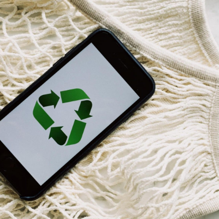
NACHHALTIG
Lorem ipsum dolor sit amet,
consectetur adipisicing elit, sed do
eiusmod tempor incididunt ut
labore et dolore magna aliqua. Ut
enim ad minim veniam, quis
nostrud exercitation ullamco
laboris nisi ut aliquip ex ea
commodo consequat.
VISIT US!