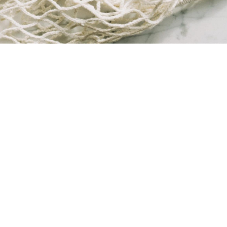
WE DELIVER
Lorem ipsum dolor sit amet,
consectetur adipisicing elit, sed do